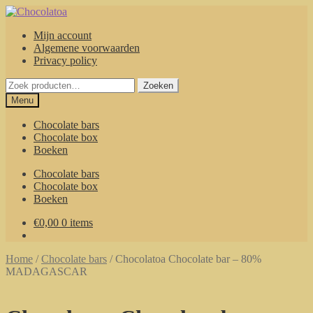
Ga
Ga
door
naar
Mijn account
naar
de
Algemene voorwaarden
navigatie
inhoud
Privacy policy
Zoeken
Zoeken
naar:
Menu
Chocolate bars
Chocolate box
Boeken
Chocolate bars
Chocolate box
Boeken
€
0,00
0 items
Home
/
Chocolate bars
/
Chocolatoa Chocolate bar – 80%
MADAGASCAR